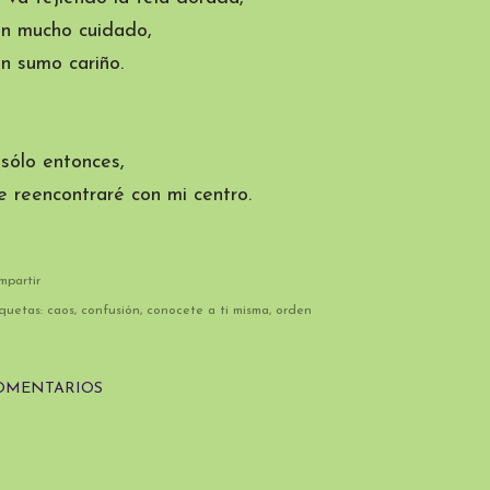
on mucho cuidado,
n sumo cariño.
sólo entonces,
 reencontraré con mi centro.
mpartir
quetas:
caos
confusión
conocete a ti misma
orden
OMENTARIOS