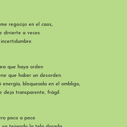
me regocijo en el caos,
 divierte a veces
 incertidumbre.
ara que haya orden
ene que haber un desorden.
 energía, bloqueada en el ombligo,
 deja transparente, frágil.
ero poco a poco
 va tejiendo la tela dorada,