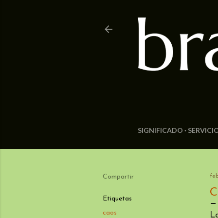
SIGNIFICADO
SERVICI
Compartir
feb
C
Etiquetas
caos
La