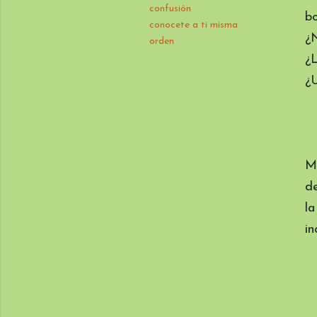
confusión
bo
conocete a ti misma
¿N
orden
¿L
¿U
Mi
de
la
in