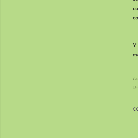
c
co
Y 
me
Co
Eti
C