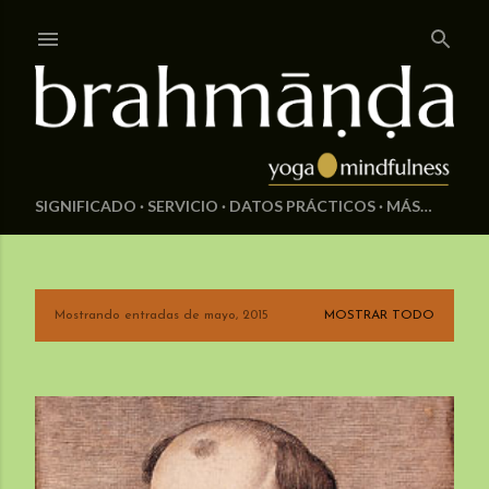
Ir al contenido principal
SIGNIFICADO
SERVICIO
DATOS PRÁCTICOS
MÁS…
Mostrando entradas de mayo, 2015
MOSTRAR TODO
E
n
t
r
a