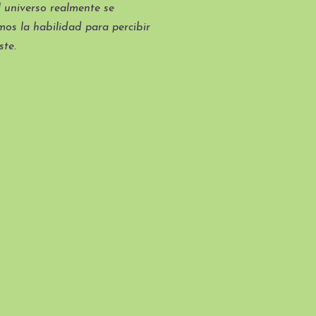
 universo realmente se
mos la habilidad para percibir
ste.