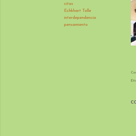
citas
Echkhart Tolle
interdependencia
pensamiento
Co
Eti
C