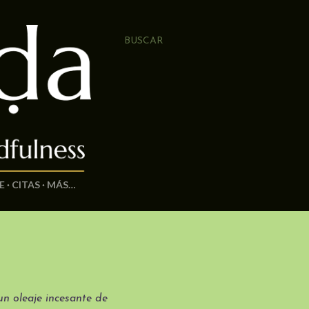
BUSCAR
E
CITAS
MÁS…
n oleaje incesante de